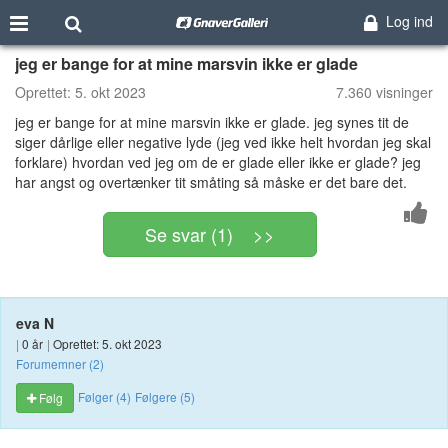
Log ind
jeg er bange for at mine marsvin ikke er glade
Oprettet:
5. okt 2023
7.360 visninger
jeg er bange for at mine marsvin ikke er glade. jeg synes tit de
siger dårlige eller negative lyde (jeg ved ikke helt hvordan jeg skal
forklare) hvordan ved jeg om de er glade eller ikke er glade? jeg
har angst og overtænker tit småting så måske er det bare det.
Se svar (1) >>
eva N
|
0 år
|
Oprettet: 5. okt 2023
Forumemner (2)
Følger (4)
Følgere (5)
Følg