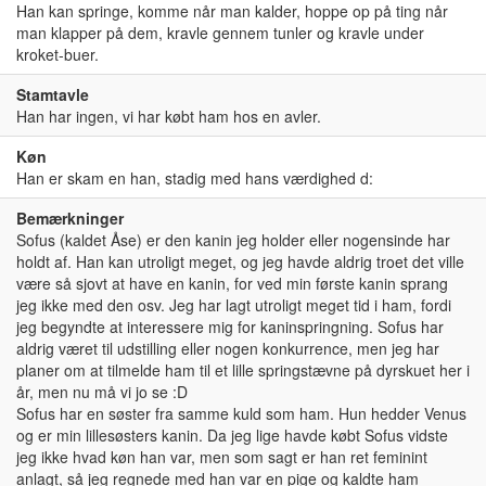
Han kan springe, komme når man kalder, hoppe op på ting når
man klapper på dem, kravle gennem tunler og kravle under
kroket-buer.
Stamtavle
Han har ingen, vi har købt ham hos en avler.
Køn
Han er skam en han, stadig med hans værdighed d:
Bemærkninger
Sofus (kaldet Åse) er den kanin jeg holder eller nogensinde har
holdt af. Han kan utroligt meget, og jeg havde aldrig troet det ville
være så sjovt at have en kanin, for ved min første kanin sprang
jeg ikke med den osv. Jeg har lagt utroligt meget tid i ham, fordi
jeg begyndte at interessere mig for kaninspringning. Sofus har
aldrig været til udstilling eller nogen konkurrence, men jeg har
planer om at tilmelde ham til et lille springstævne på dyrskuet her i
år, men nu må vi jo se :D
Sofus har en søster fra samme kuld som ham. Hun hedder Venus
og er min lillesøsters kanin. Da jeg lige havde købt Sofus vidste
jeg ikke hvad køn han var, men som sagt er han ret feminint
anlagt, så jeg regnede med han var en pige og kaldte ham