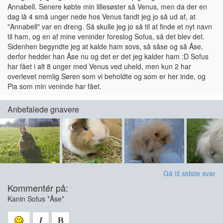
Annabell. Senere købte min lillesøster så Venus, men da der en
dag lå 4 små unger nede hos Venus fandt jeg jo så ud af, at
"Annabell" var en dreng. Så skulle jeg jo så til at finde et nyt navn
til ham, og en af mine veninder foreslog Sofus, så det blev det.
Sidenhen begyndte jeg at kalde ham sovs, så såse og så Åse,
derfor hedder han Åse nu og det er det jeg kalder ham :D Sofus
har fået i alt 8 unger med Venus ved uheld, men kun 2 har
overlevet nemlig Søren som vi beholdte og som er her inde, og
Pia som min veninde har fået.
Anbefalede gnavere
Gå til sidste svar
Kommentér på:
Kanin Sofus *Åse*