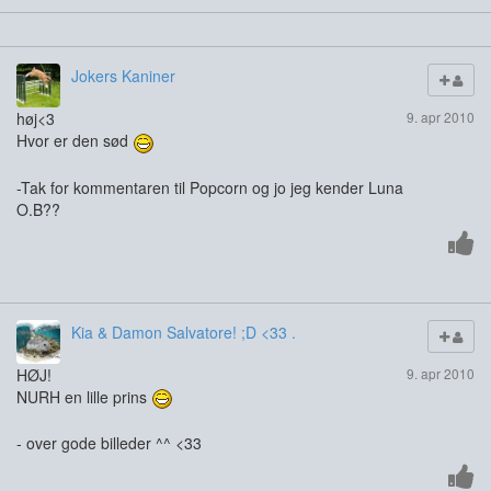
Jokers Kaniner
høj<3
9. apr 2010
Hvor er den sød
-Tak for kommentaren til Popcorn og jo jeg kender Luna
O.B??
Kia & Damon Salvatore! ;D <33 .
HØJ!
9. apr 2010
NURH en lille prins
- over gode billeder ^^ <33