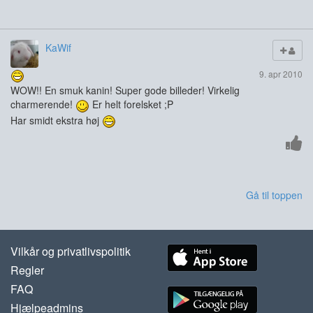
KaWif
9. apr 2010
WOW!! En smuk kanin! Super gode billeder! Virkelig
charmerende!
Er helt forelsket ;P
Har smidt ekstra høj
Gå til toppen
Vilkår og privatlivspolitik
Regler
FAQ
Hjælpeadmins