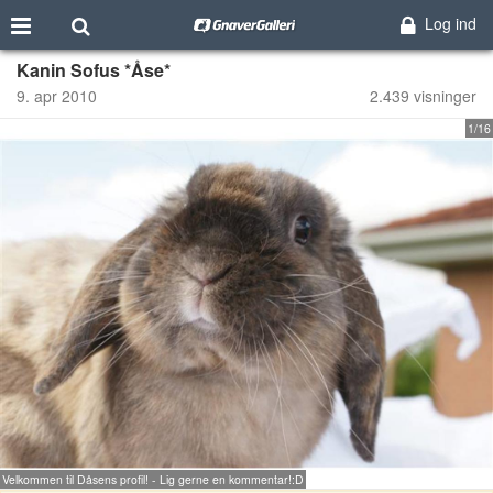
Log ind
Kanin Sofus *Åse*
9. apr 2010
2.439 visninger
1/16
Velkommen til Dåsens profil! - Lig gerne en kommentar!:D