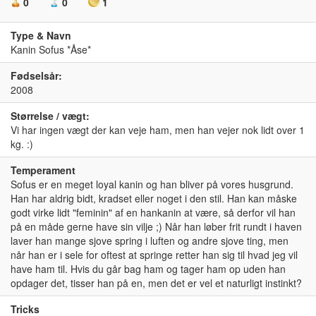
0
0
1
Type & Navn
Kanin Sofus *Åse*
Fødselsår:
2008
Størrelse / vægt:
Vi har ingen vægt der kan veje ham, men han vejer nok lidt over 1
kg. :)
Temperament
Sofus er en meget loyal kanin og han bliver på vores husgrund.
Han har aldrig bidt, kradset eller noget i den stil. Han kan måske
godt virke lidt "feminin" af en hankanin at være, så derfor vil han
på en måde gerne have sin vilje ;) Når han løber frit rundt i haven
laver han mange sjove spring i luften og andre sjove ting, men
når han er i sele for oftest at springe retter han sig til hvad jeg vil
have ham til. Hvis du går bag ham og tager ham op uden han
opdager det, tisser han på en, men det er vel et naturligt instinkt?
Tricks