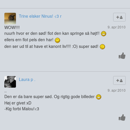
Trine elsker Ninus! <3 r
WOW!!!!
9. apr 2010
nuurh hvor er den sød! flot den kan springe så højt!!
ellers ern flot pels den har!
den ser ud til at have et kanont liv!!!! :O) super sød!
Laura p .
..
9. apr 2010
Den er da bare super sød. Og rigtig gode billeder
Høj er givet xD
-Kig forbi Malou!<3