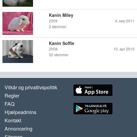
Kanin Miley
2009
4. sep 2011
2
stemmer
Kanin Soffie
2008
10. apr 2010
32
stemmer
Vilkår og privatlivspolitik
Regler
FAQ
Hjælpeadmins
Kontakt
Annoncering
Sitemap