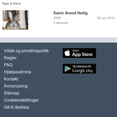
Type & Navn
Kanin Svend Herlig
2009
30. jun 2010
5
stemmer
Vilkår og privatlivspolitik
Regler
FAQ
Hjælpeadmins
Kontakt
Annoncering
Sitemap
Cookieindstillinger
Gå til desktop