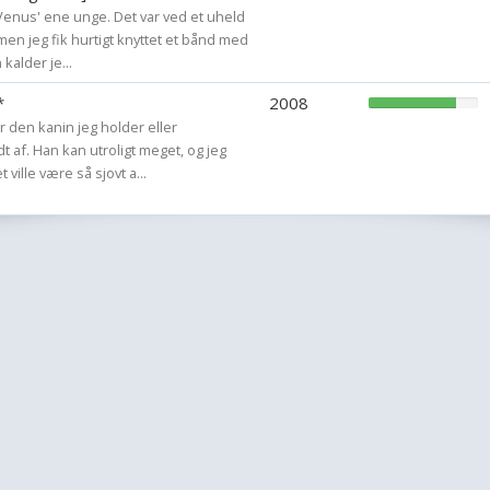
Venus' ene unge. Det var ved et uheld
men jeg fik hurtigt knyttet et bånd med
 kalder je...
*
2008
r den kanin jeg holder eller
 af. Han kan utroligt meget, og jeg
 ville være så sjovt a...