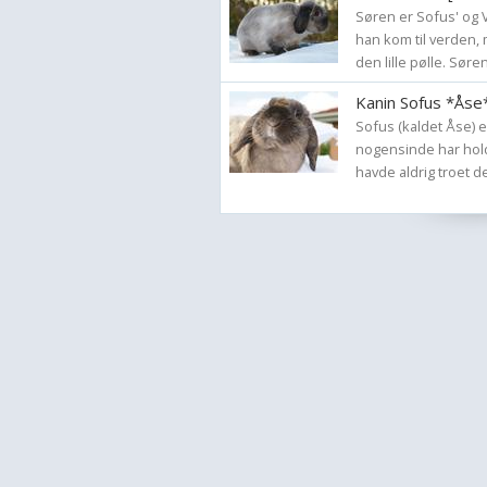
Søren er Sofus' og 
han kom til verden, 
den lille pølle. Søren
Kanin Sofus *Åse
Sofus (kaldet Åse) e
nogensinde har holdt
havde aldrig troet det