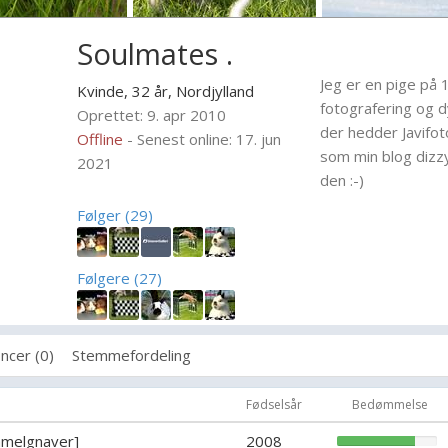
Soulmates .
Jeg er en pige på 
Kvinde, 32 år,
Nordjylland
fotografering og 
Oprettet: 9. apr 2010
der hedder Javifot
Offline
- Senest online: 17. jun
som min blog dizzy
2021
den :-)
Følger (29)
Følgere (27)
ncer (0)
Stemmefordeling
Fødselsår
Bedømmelse
mmelgnaver]
2008