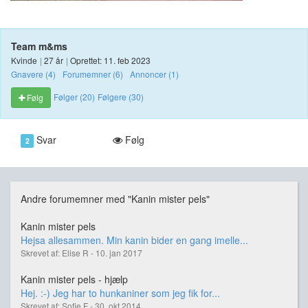
Team m&ms
Kvinde
|
27 år
|
Oprettet: 11. feb 2023
Gnavere (4)
Forumemner (6)
Annoncer (1)
Følger (20)
Følgere (30)
Følg
Svar
Følg
2
Andre forumemner med "Kanin mister pels"
Kanin mister pels
Hejsa allesammen. Min kanin bider en gang imelle...
Skrevet af: Elise R - 10. jan 2017
Kanin mister pels - hjælp
Hej. :-) Jeg har to hunkaniner som jeg fik for...
Skrevet af: Sofie F - 30. okt 2014