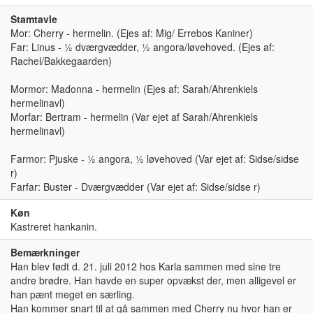
Stamtavle
Mor: Cherry - hermelin. (Ejes af: Mig/ Errebos Kaniner)
Far: Linus - ½ dværgvædder, ½ angora/løvehoved. (Ejes af:
Rachel/Bakkegaarden)
Mormor: Madonna - hermelin (Ejes af: Sarah/Ahrenkiels
hermelinavl)
Morfar: Bertram - hermelin (Var ejet af Sarah/Ahrenkiels
hermelinavl)
Farmor: Pjuske - ½ angora, ½ løvehoved (Var ejet af: Sidse/sidse
r)
Farfar: Buster - Dværgvædder (Var ejet af: Sidse/sidse r)
Køn
Kastreret hankanin.
Bemærkninger
Han blev født d. 21. juli 2012 hos Karla sammen med sine tre
andre brødre. Han havde en super opvækst der, men alligevel er
han pænt meget en særling.
Han kommer snart til at gå sammen med Cherry nu hvor han er