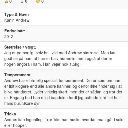
0
0
0
Type & Navn
Kanin Andrew
Fødselsår:
2012
Størrelse / vægt:
Jeg er personligt selv helt vild med Andrew størrelse. Man kan
godt se på ham at han er halv hermelin, men også at der er
nogen angora i ham. Han vejer nok 1,5kg.
Temperament
Andrew har et rimelig specialt temperament. Det er som om han
er lidt klogere end alle andre kaniner, og derfor ikke finder sig i at
blive håndteret. Lyder virkelig skørt, men det er sådan jeg tror det
er. Engang bed han mig i bagdelen fordi jeg puttede jord i et hul i
hans bur. Skøre dyr.
Tricks
Andres kan ingenting. Tror ikke han huske hvordan man går i sele
eller hopper.