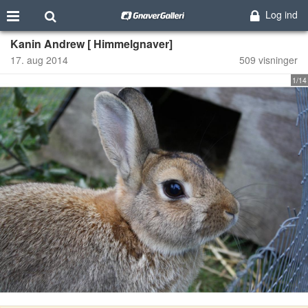
Log ind
Kanin Andrew [ Himmelgnaver]
17. aug 2014
509 visninger
1/14