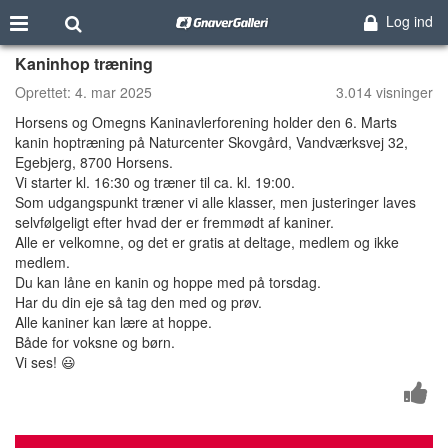
Log ind
Kaninhop træning
Oprettet:
4. mar 2025
3.014 visninger
Horsens og Omegns Kaninavlerforening holder den 6. Marts
kanin hoptræning på Naturcenter Skovgård, Vandværksvej 32,
Egebjerg, 8700 Horsens.
Vi starter kl. 16:30 og træner til ca. kl. 19:00.
Som udgangspunkt træner vi alle klasser, men justeringer laves
selvfølgeligt efter hvad der er fremmødt af kaniner.
Alle er velkomne, og det er gratis at deltage, medlem og ikke
medlem.
Du kan låne en kanin og hoppe med på torsdag.
Har du din eje så tag den med og prøv.
Alle kaniner kan lære at hoppe.
Både for voksne og børn.
Vi ses! 😃