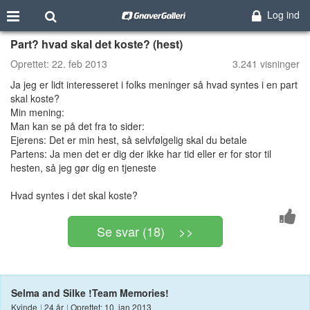
Log ind
Part? hvad skal det koste? (hest)
Oprettet:
22. feb 2013
3.241 visninger
Ja jeg er lidt interesseret i folks meninger så hvad syntes i en part
skal koste?
Min mening:
Man kan se på det fra to sider:
Ejerens: Det er min hest, så selvfølgelig skal du betale
Partens: Ja men det er dig der ikke har tid eller er for stor til
hesten, så jeg gør dig en tjeneste
Hvad syntes i det skal koste?
Se svar (18) >>
Selma and Silke !Team Memories!
Kvinde
|
24 år
|
Oprettet: 10. jan 2013