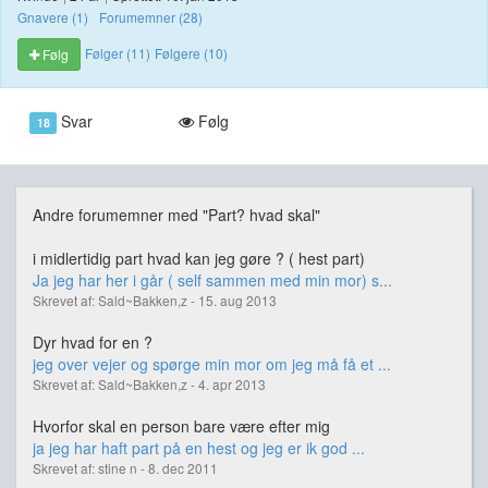
Gnavere (1)
Forumemner (28)
Følger (11)
Følgere (10)
Følg
Svar
Følg
18
Andre forumemner med "Part? hvad skal"
i midlertidig part hvad kan jeg gøre ? ( hest part)
Ja jeg har her i går ( self sammen med min mor) s...
Skrevet af: Sald~Bakken,z - 15. aug 2013
Dyr hvad for en ?
jeg over vejer og spørge min mor om jeg må få et ...
Skrevet af: Sald~Bakken,z - 4. apr 2013
Hvorfor skal en person bare være efter mig
ja jeg har haft part på en hest og jeg er ik god ...
Skrevet af: stine n - 8. dec 2011