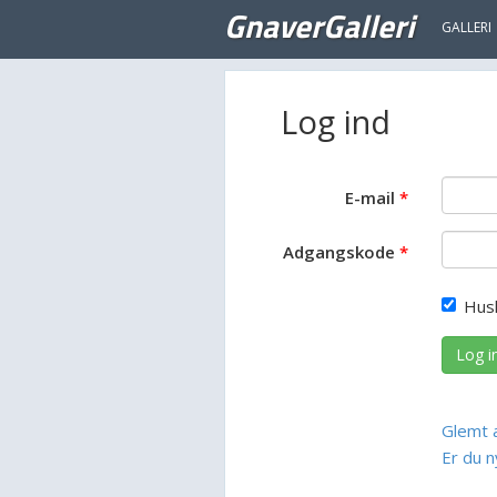
GnaverGalleri
GALLERI
Log ind
E-mail
Adgangskode
Hus
Log i
Glemt 
Er du n