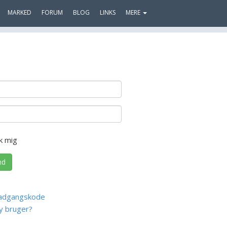
MARKED
FORUM
BLOG
LINKS
MERE
k mig
nd
adgangskode
y bruger?