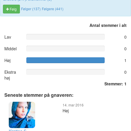
Følger (137)
Følgere (441)
Følg
Antal stemmer i alt
Lav
0
Middel
0
Høj
1
Ekstra
0
høj
Stemmer: 1
Seneste stemmer på gnaveren:
14. mar 2016
Høj