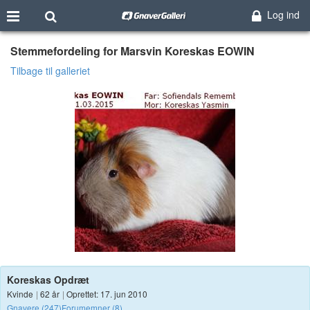
Log ind
Stemmefordeling for Marsvin Koreskas EOWIN
Tilbage til galleriet
Koreskas Opdræt
Kvinde
|
62 år
|
Oprettet: 17. jun 2010
Gnavere (247)
Forumemner (8)