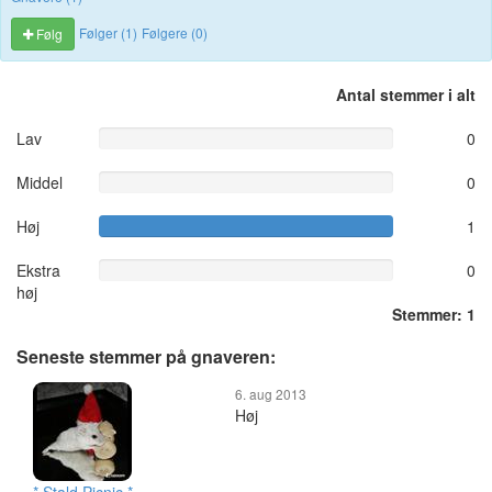
Følger (1)
Følgere (0)
Følg
Antal stemmer i alt
Lav
0
Middel
0
Høj
1
Ekstra
0
høj
Stemmer: 1
Seneste stemmer på gnaveren:
6. aug 2013
Høj