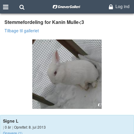
Log ind
Stemmefordeling for Kanin Mulle<3
Tilbage til galleriet
Signe L
|
0 år
|
Oprettet: 8. jul 2013
Gnavere (1)