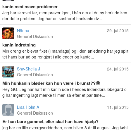
kanin med mave problemer
Jeg har skrevet før, men prøver igen, i håb om at én ny herinde ken
der dette problem. Jeg har en kastreret hankanin dv...
N9nna
29. jul 2015
Generel Diskussion
kanin indretning
Min dreng er blevet fixet (i mandags) og i den anledning har jeg split
tet hans bur ad og rengjort i alle ender og kante...
Shy-Sheila J
24. jul 2015
Generel Diskussion
Min hunkanin bløder kan hun være i brunst??😢
Hey GG. Jeg har haft min kanin ude i hendes indendørs løbegård o
g har ingenting lagt mærke til men så efter et par time...
Lisa Holm A
11. jul 2015
Generel Diskussion
Er han bare gammel, eller skal han have hjælp?
jeg har en lille dværgvædderhan, som bliver 8 år til august. Jeg købt