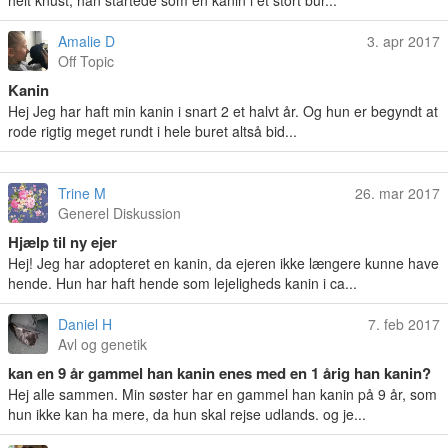
helt knust, han startede som en kanin i et stort bur...
Amalie D
3. apr 2017
Off Topic
Kanin
Hej Jeg har haft min kanin i snart 2 et halvt år. Og hun er begyndt at
rode rigtig meget rundt i hele buret altså bid...
Trine M
26. mar 2017
Generel Diskussion
Hjælp til ny ejer
Hej! Jeg har adopteret en kanin, da ejeren ikke længere kunne have
hende. Hun har haft hende som lejeligheds kanin i ca...
Daniel H
7. feb 2017
Avl og genetik
kan en 9 år gammel han kanin enes med en 1 årig han kanin?
Hej alle sammen. Min søster har en gammel han kanin på 9 år, som
hun ikke kan ha mere, da hun skal rejse udlands. og je...