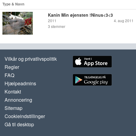
Type & Navn
Kanin Min øjensten !Ninus<3<3
2011
4. aug 2011
3
stemmer
Vilkår og privatlivspolitik
Regler
FAQ
Hjælpeadmins
Kontakt
Annoncering
Sitemap
Cookieindstillinger
Gå til desktop