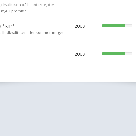
 kvaliteten på billederne, der
hun var ved at fø
nye, i promis :D
en af ungerne over
men den ovelevede
 *RIP*
2009
billedkvaliteten, der kommer meget
R.I.P Bailey
2009