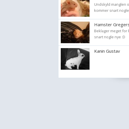
Undskyld manglen og
kommer snart nogle 
Hamster Gregers
Beklager meget for 
snart nogle nye :D
Kanin Gustav