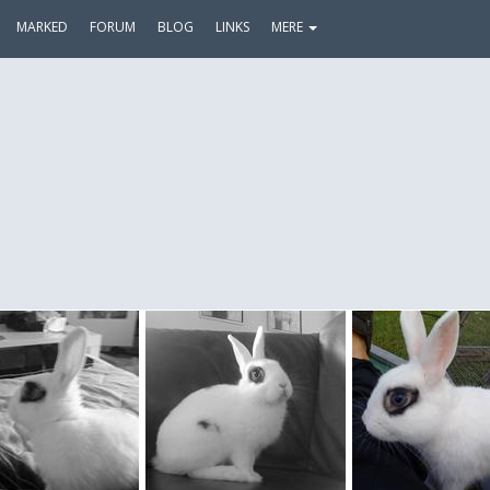
MARKED
FORUM
BLOG
LINKS
MERE
S