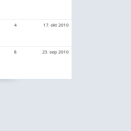
de døde hun desvære :(
levede, og den blev flaske kanin,
 dog kun i to uger.
4
17. okt 2010
8
23. sep 2010