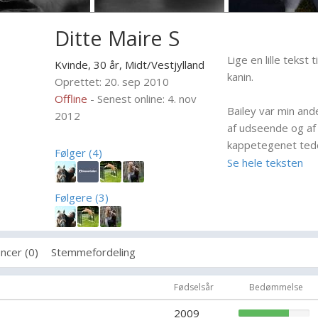
Ditte Maire S
Lige en lille tekst
Kvinde, 30 år,
Midt/Vestjylland
kanin.
Oprettet: 20. sep 2010
Offline
- Senest online: 4. nov
Bailey var min ande
2012
af udseende og af 
kappetegenet tedd
Følger (4)
Jeg fandt hende på
Se hele teksten
bare hvade lukket 
de skulle flytte. 
Følgere (3)
kaninerne, her af B
men på den betinge
ridelærer, som op
ncer (0)
Stemmefordeling
Bailey var en glad 
meget rar. Vi havd
Fødselsår
Bedømmelse
gammel hun var me
2009
Hun blev drægtig o