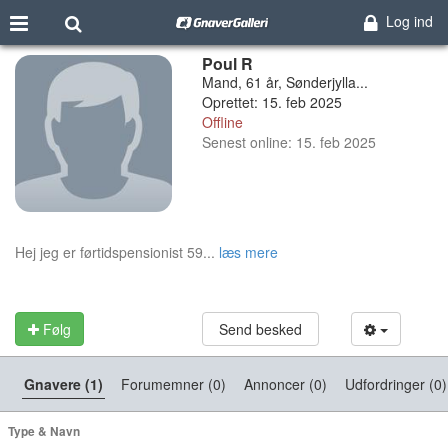
Log ind
Poul R
Mand, 61 år, Sønderjylla...
Oprettet: 15. feb 2025
Offline
Senest online: 15. feb 2025
Hej jeg er førtidspensionist 59...
læs mere
Følg
Send besked
Gnavere (1)
Forumemner (0)
Annoncer (0)
Udfordringer (0)
Type & Navn