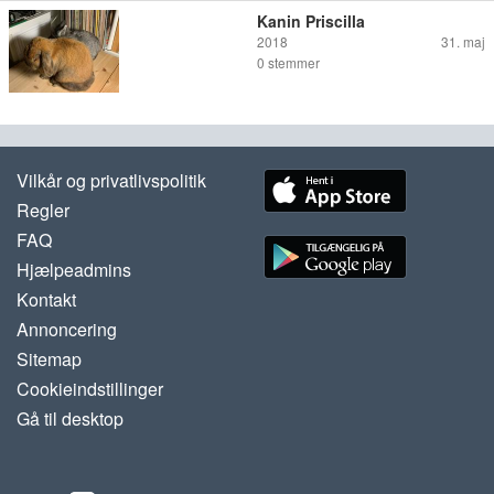
Kanin Priscilla
2018
31. maj
0
stemmer
Vilkår og privatlivspolitik
Regler
FAQ
Hjælpeadmins
Kontakt
Annoncering
Sitemap
Cookieindstillinger
Gå til desktop