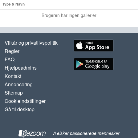
Type & Navn
Brugeren har ingen gallerier
Vilkår og privatlivspolitik
Regler
FAQ
Hjælpeadmins
Kontakt
Annoncering
Sitemap
Cookieindstillinger
Gå til desktop
-
Vi elsker passionerede mennesker