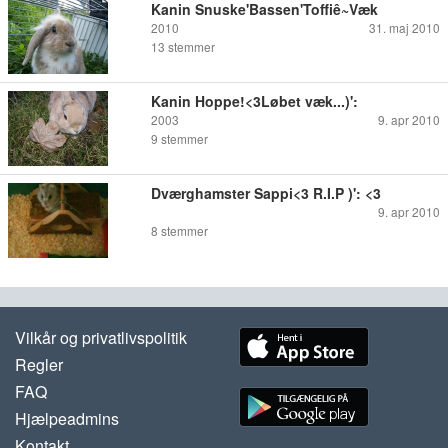
Kanin Snuske'Bassen'Toffiê~Væk
2010
31. maj 2010
13
stemmer
Kanin Hoppe!<3Løbet væk...)':
2003
9. apr 2010
9
stemmer
Dværghamster Sappi<3 R.I.P )': <3
9. apr 2010
8
stemmer
Vilkår og privatlivspolitik
Regler
FAQ
Hjælpeadmins
Kontakt