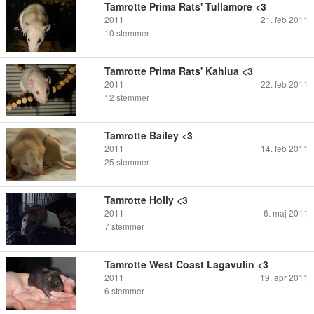
Tamrotte Prima Rats' Tullamore <3
2011
21. feb 2011
10
stemmer
Tamrotte Prima Rats' Kahlua <3
2011
22. feb 2011
12
stemmer
Tamrotte Bailey <3
2011
14. feb 2011
25
stemmer
Tamrotte Holly <3
2011
6. maj 2011
7
stemmer
Tamrotte West Coast Lagavulin <3
2011
19. apr 2011
6
stemmer