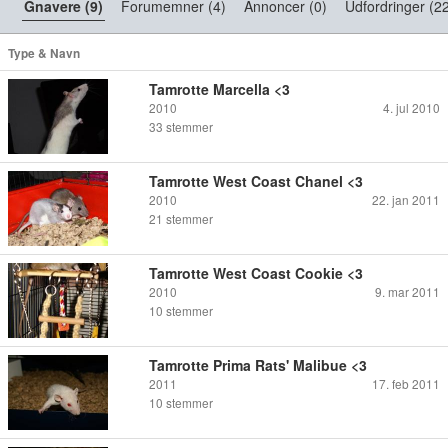
Gnavere (9)
Forumemner (4)
Annoncer (0)
Udfordringer (2
Type & Navn
Tamrotte Marcella <3
2010
4. jul 2010
33
stemmer
Tamrotte West Coast Chanel <3
2010
22. jan 2011
21
stemmer
Tamrotte West Coast Cookie <3
2010
9. mar 2011
10
stemmer
Tamrotte Prima Rats' Malibue <3
2011
17. feb 2011
10
stemmer