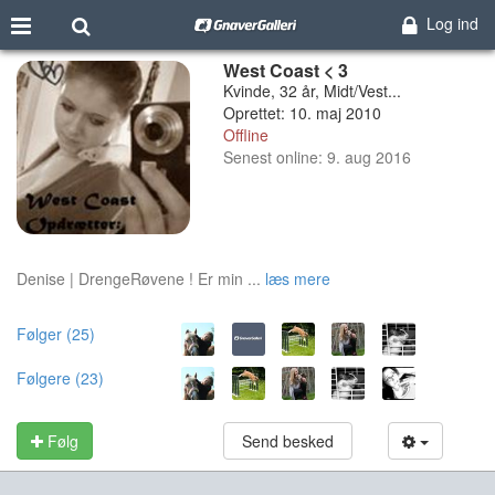
Log ind
West Coast < 3
Kvinde, 32 år, Midt/Vest...
Oprettet: 10. maj 2010
Offline
Senest online: 9. aug 2016
Denise | DrengeRøvene ! Er min ...
læs mere
Følger (25)
Følgere (23)
Følg
Send besked