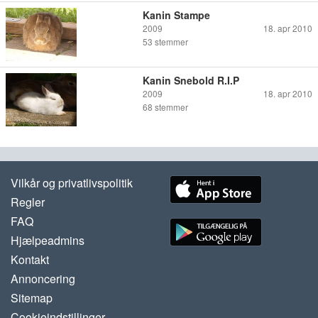
Kanin Stampe
2009
18. apr 2010
53
stemmer
Kanin Snebold R.I.P
2009
18. apr 2010
68
stemmer
Vilkår og privatlivspolitik
Regler
FAQ
Hjælpeadmins
Kontakt
Annoncering
Sitemap
Cookieindstillinger