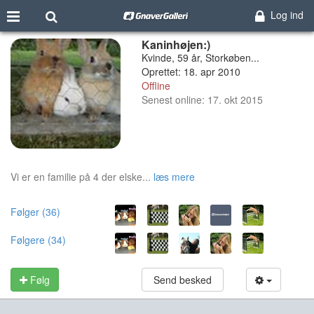
Log ind
Kaninhøjen:)
Kvinde, 59 år, Storkøben...
Oprettet: 18. apr 2010
Offline
Senest online: 17. okt 2015
Vi er en familie på 4 der elske...
læs mere
Følger (36)
Følgere (34)
Følg
Send besked