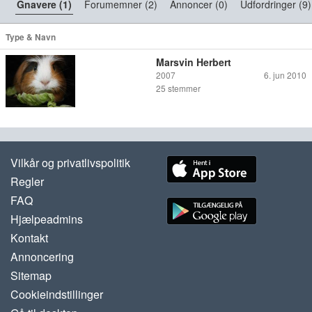
Gnavere (1)
Forumemner (2)
Annoncer (0)
Udfordringer (9)
Type & Navn
Marsvin Herbert
2007
6. jun 2010
25
stemmer
Vilkår og privatlivspolitik
Regler
FAQ
Hjælpeadmins
Kontakt
Annoncering
Sitemap
Cookieindstillinger