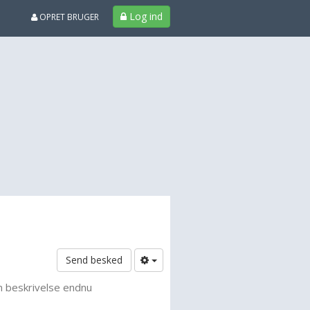
Log ind
OPRET BRUGER
Send besked
n beskrivelse endnu