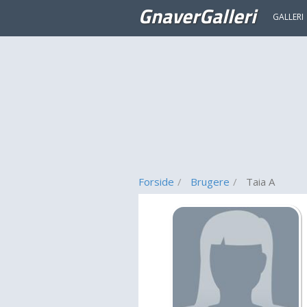
GnaverGalleri
GALLERI
Forside
Brugere
Taia A