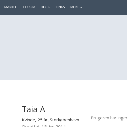
MARKED
FORUM
BLOG
LINKS
MERE
Taia A
Brugeren har inge
Kvinde, 25 år,
Storkøbenhavn
Oprettet: 15. jun 2014