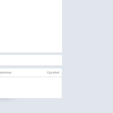
 stemmer
Oprettet