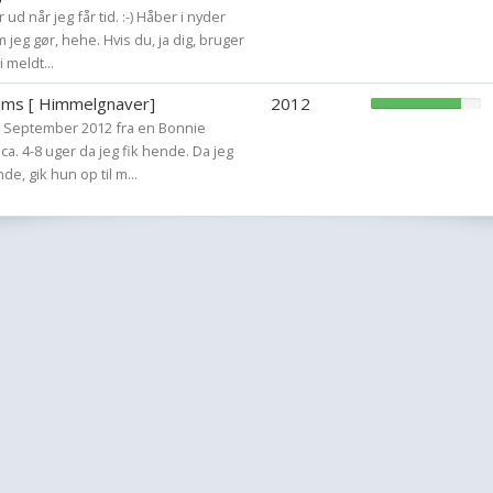
ud når jeg får tid. :-) Håber i nyder
eg gør, hehe. Hvis du, ja dig, bruger
i meldt...
ms [ Himmelgnaver]
2012
9. September 2012 fra en Bonnie
ca. 4-8 uger da jeg fik hende. Da jeg
e, gik hun op til m...