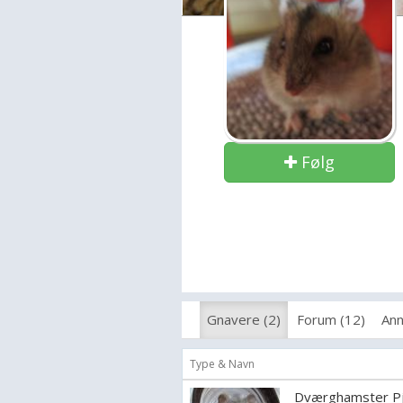
Følg
Gnavere (2)
Forum (12)
Ann
Type & Navn
Dværghamster P