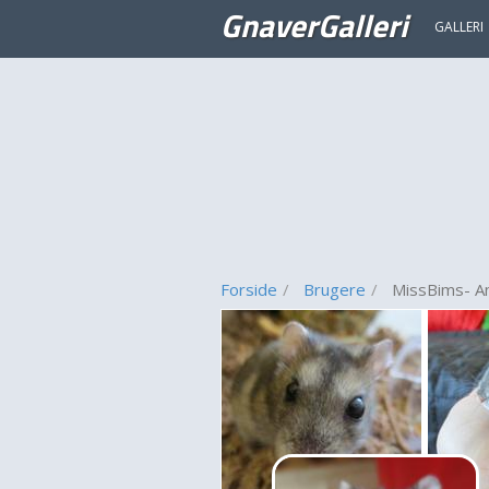
GnaverGalleri
GALLERI
Forside
Brugere
MissBims- A