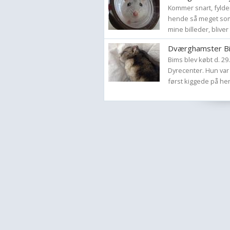
Kommer snart, fylder 
hende så meget som j
mine billeder, bliver 
Dværghamster Bi
Bims blev købt d. 2
Dyrecenter. Hun var 
først kiggede på hend