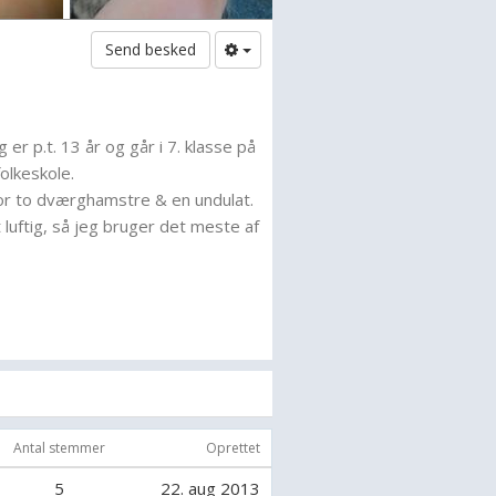
Send besked
er p.t. 13 år og går i 7. klasse på
folkeskole.
for to dværghamstre & en undulat.
 luftig, så jeg bruger det meste af
g mine mange lektier.
en pb. hvis du har eventuelle
stre el. andre gnavere- Det vil
 at blive besvaret.
Antal stemmer
Oprettet
5
22. aug 2013