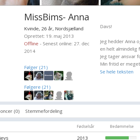
MissBims- Anna
Davs!
Kvinde, 26 år,
Nordsjælland
Oprettet: 19. maj 2013
Jeg hedder Anna og 
Offline
- Senest online: 27. dec
en helt almindelig 
2014
Jeg tager ansvar 
Min fritid er meget
Følger (21)
dagen på dyrene o
Se hele teksten
Du kan bare sende 
Følgere (21)
spoergsmål om ham
med glaede proeve
oncer (0)
Stemmefordeling
Fødselsår
Bedømmelse
jevs
2013